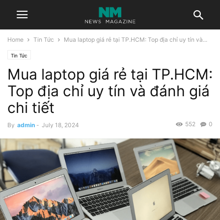
Home
Tin Tức
Mua laptop giá rẻ tại TP.HCM: Top địa chỉ uy tín và...
Tin Tức
Mua laptop giá rẻ tại TP.HCM:
Top địa chỉ uy tín và đánh giá
chi tiết
552
0
By
admin
-
July 18, 2024