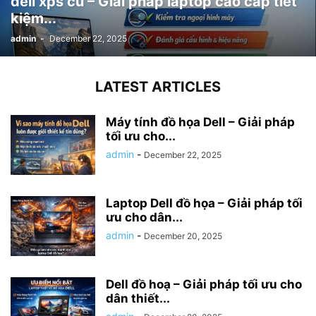
dell xps cũ – Giải pháp laptop cao cấp tiết
kiệm...
admin
-
December 22, 2025
LATEST ARTICLES
Máy tính đồ họa Dell – Giải pháp
tối ưu cho...
admin
-
December 22, 2025
Laptop Dell đồ họa – Giải pháp tối
ưu cho dân...
admin
-
December 20, 2025
Dell đồ hoạ – Giải pháp tối ưu cho
dân thiết...