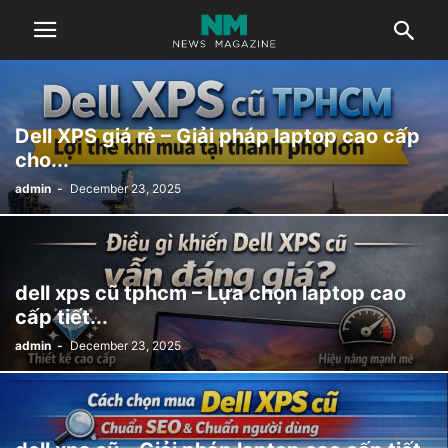
Dell XPS giá rẻ – Giải pháp laptop cao cấp
cho...
admin
-
December 23, 2025
dell xps cũ tphcm – Lựa chọn laptop cao
cấp tiết...
admin
-
December 23, 2025