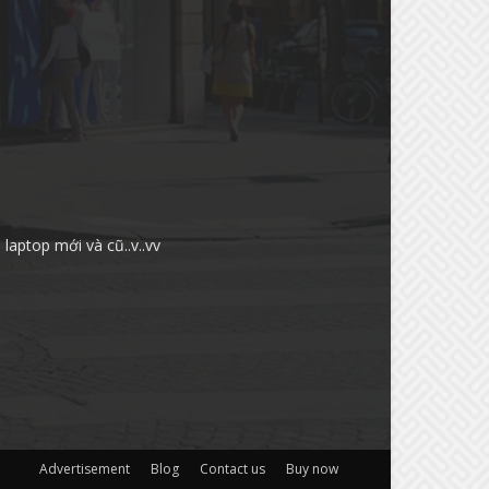
aptop mới và cũ..v..vv
Advertisement
Blog
Contact us
Buy now