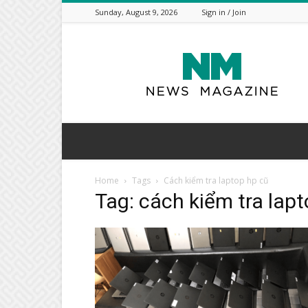
Sunday, August 9, 2026
Sign in / Join
Nume
Racion
Home
Tags
Cách kiểm tra laptop hp cũ
Tag: cách kiểm tra lap