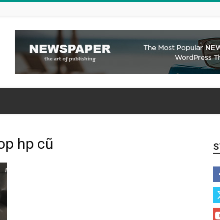
top hp cũ
S