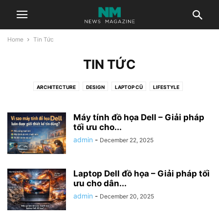
Home
Tin Tức
TIN TỨC
ARCHITECTURE
DESIGN
LAPTOP CŨ
LIFESTYLE
LINH KIỆN LAPTOP
MACBOOK CŨ
MOVIES
MUSIC
SPORT
SỬA CHỮA LAPTOP
TECHNOLOGY
TIN TỨC
TRAVEL
Máy tính đồ họa Dell – Giải pháp
tối ưu cho...
admin
-
December 22, 2025
Laptop Dell đồ họa – Giải pháp tối
ưu cho dân...
admin
-
December 20, 2025